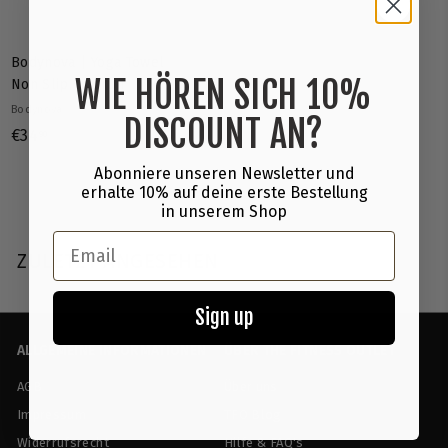
Bodynova | Yoga Towel
WIE HÖREN SICH 10%
Non Slip, in grün
Bodynova
DISCOUNT AN?
€
€34
90
3
Abonniere unseren Newsletter und
4
erhalte 10% auf deine erste Bestellung
,
in unserem Shop
9
Email
ZULETZT ANGESEHEN
0
Sign up
ALLGEMEINE INFORMATIONEN
ÜBER THE FITNESS OUTLET
AGB
Über uns
Impressum
TFO Blog
Widerrufsrecht
Hilfe & FAQ's