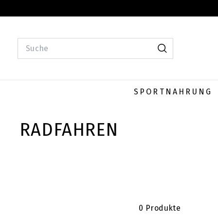
Direkt
zum
Inhalt
SEARCH
Suche
SPORTNAHRUNG
RADFAHREN
0 Produkte