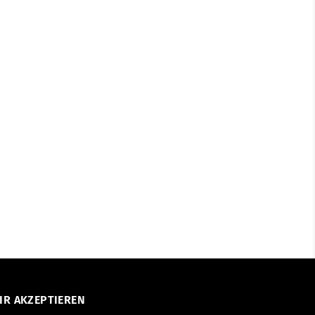
groß
Klein
Liste
IR AKZEPTIEREN