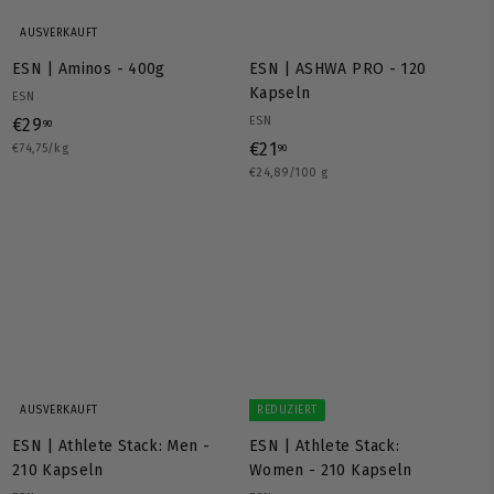
AUSVERKAUFT
ESN | Aminos - 400g
ESN | ASHWA PRO - 120
Kapseln
ESN
€
ESN
€29
90
€
€21
€74,75/kg
2
90
€24,89/100 g
2
9
1
,
,
9
9
0
0
AUSVERKAUFT
REDUZIERT
ESN | Athlete Stack: Men -
ESN | Athlete Stack:
210 Kapseln
Women - 210 Kapseln