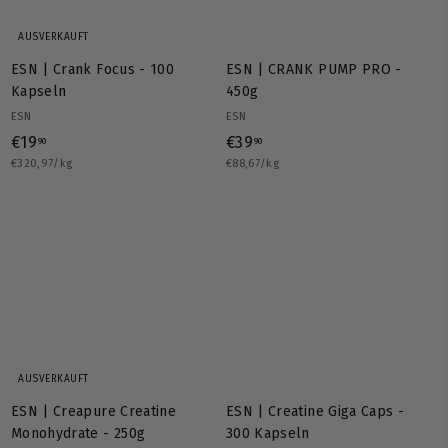
AUSVERKAUFT
ESN | Crank Focus - 100
ESN | CRANK PUMP PRO -
Kapseln
450g
ESN
ESN
€
€
€19
€39
90
90
€320,97/kg
1
€88,67/kg
3
9
9
,
,
9
9
0
0
AUSVERKAUFT
ESN | Creapure Creatine
ESN | Creatine Giga Caps -
Monohydrate - 250g
300 Kapseln