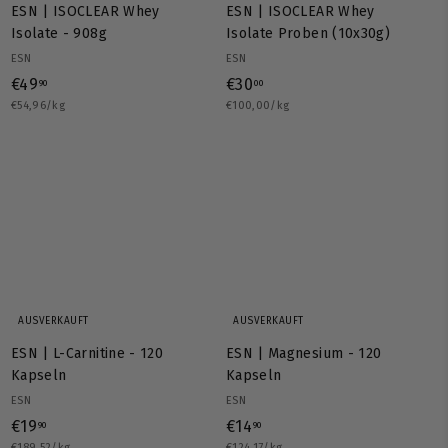
ESN | ISOCLEAR Whey
ESN | ISOCLEAR Whey
Isolate - 908g
Isolate Proben (10x30g)
ESN
ESN
€
€
€49
€30
90
00
€54,96/kg
4
€100,00/kg
3
9
0
,
,
9
0
0
0
AUSVERKAUFT
AUSVERKAUFT
ESN | L-Carnitine - 120
ESN | Magnesium - 120
Kapseln
Kapseln
ESN
ESN
€
€
€19
€14
90
90
€189,52/kg
€124,17/kg