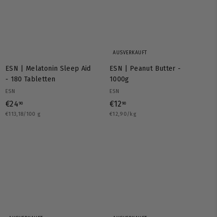
AUSVERKAUFT
ESN | Melatonin Sleep Aid
ESN | Peanut Butter -
- 180 Tabletten
1000g
ESN
ESN
€
€
€24
€12
90
90
€113,18/100 g
2
€12,90/kg
1
4
2
,
,
9
9
0
0