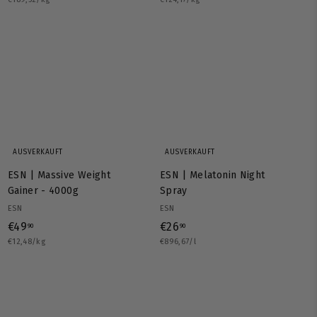
1
1
9
4
,
,
9
9
0
0
AUSVERKAUFT
AUSVERKAUFT
ESN | Massive Weight
ESN | Melatonin Night
Gainer - 4000g
Spray
ESN
ESN
€
€
€49
€26
90
90
€12,48/kg
4
€896,67/l
2
9
6
,
,
9
9
0
0