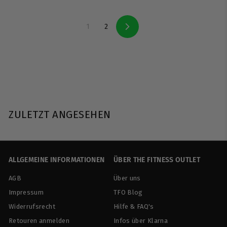
9
9
0
0
1
2
V
o
r
w
ä
r
t
s
ZULETZT ANGESEHEN
ALLGEMEINE INFORMATIONEN
ÜBER THE FITNESS OUTLET
AGB
Über uns
Impressum
TFO Blog
Widerrufsrecht
Hilfe & FAQ's
Retouren anmelden
Infos über Klarna