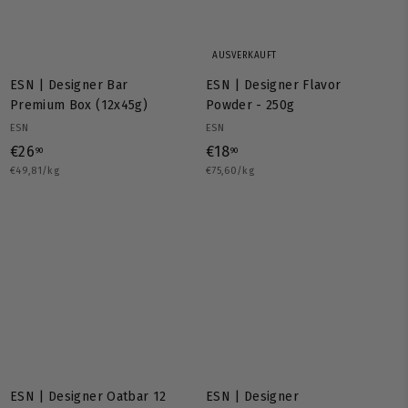
0
AUSVERKAUFT
ESN | Designer Bar
ESN | Designer Flavor
Premium Box (12x45g)
Powder - 250g
ESN
ESN
€
€
€26
€18
90
90
€49,81/kg
2
€75,60/kg
1
6
8
,
,
9
9
0
0
ESN | Designer Oatbar 12
ESN | Designer