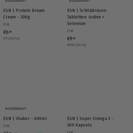
AUSVERKAUFT
AUSVERKAUFT
ESN | Protein Dream
ESN | Schilddrüsen-
Cream - 200g
Tabletten: Iodine +
Selenium
ESN
€
ESN
€6
90
€
€9
€34,50/kg
6
90
€660,00/kg
9
,
,
9
9
0
0
AUSVERKAUFT
ESN | Shaker - 600ml
ESN | Super Omega 3 -
300 Kapseln
ESN
S
N
ESN