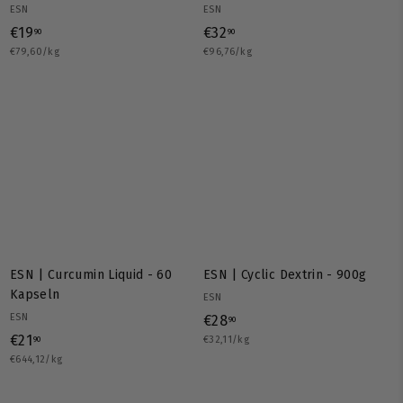
ESN
ESN
€
€
€19
€32
90
90
€79,60/kg
1
€96,76/kg
3
9
2
,
,
9
9
0
0
ESN | Curcumin Liquid - 60
ESN | Cyclic Dextrin - 900g
Kapseln
ESN
ESN
€
€28
90
€
€21
€32,11/kg
2
90
€644,12/kg
2
8
1
,