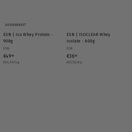
AUSVERKAUFT
ESN | Iso Whey Protein -
ESN | ISOCLEAR Whey
908g
Isolate - 600g
ESN
ESN
€
€
€49
€36
90
90
€54,96/kg
4
€61,50/kg
3
9
6
,
,
9
9
0
0