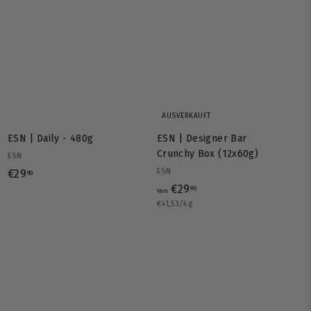
,
9
9
0
0
AUSVERKAUFT
ESN | Daily - 480g
ESN | Designer Bar
Crunchy Box (12x60g)
ESN
€
ESN
€29
90
V
€29
2
90
Von
€41,53/kg
o
9
n
,
€
9
2
0
9
,
9