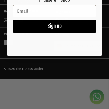
in unserem Shop
Lieferbedingungen
Email
IN KONTAKT KOMMEN
Folge uns
Kontakt
Facebook
Instagram
Sign up
WIR AKZEPTIEREN
Währung
Deutschland (EUR €)
© 2026 The Fitness Outlet