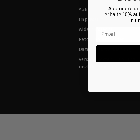
Abonniere un
AGB
erhalte 10% auf
Impressum
in u
Email
Widerrufsrecht
Retouren anmelden
Datenschutzerklärung
Versandkosten, Zahlung
und Lieferbedingungen