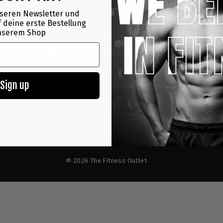
T
Über uns
Kontakt
seren Newsletter und
TFO Blog
 deine erste Bestellung
W
Folge uns
nserem Shop
Hilfe & FAQ's
Facebook
Instagram
Infos über Klarna
Sign up
© 2026 The Fitness Outlet