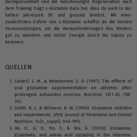
Darmgesundheit und die beschleunigte Regeneration nach
dem Training trägt L-Glutamin dazu bei, dass du auch in der
kalten Jahreszeit fit und gesund bleibst. Mit einer
zusätzlichen Zufuhr von L-Glutamin schaffst du die besten
Voraussetzungen, um die Herausforderungen des Winters
gut zu meistern und voller Energie durch die Saison zu
kommen.
QUELLEN
Castell, L. M., & Newsholme, E. A. (1997). The effects of
oral glutamine supplementation on athletes after
prolonged, exhaustive exercise.
Nutrition
, 13(7-8), 738-
742.
Smith, R. J., & Wilmore, D. W. (1990). Glutamine nutrition
and requirements.
JPEN. Journal of Parenteral and Enteral
Nutrition
, 14(4_suppl), 94S-99S.
He, X., Li, X., Yin, Y., & Wu, G. (2010). Glutamine,
glutamate, and amino acid signaling in the intestine.