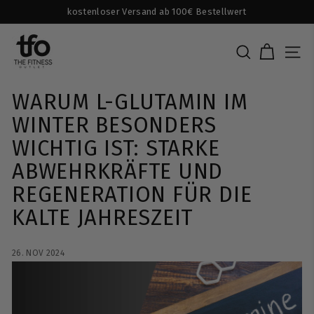
Direkt
kostenloser Versand ab 100€ Bestellwert
zum
Pause
T
Inhalt
Diashow
H
SUCHE
SEI
E
F
WARUM L-GLUTAMIN IM
I
WINTER BESONDERS
T
WICHTIG IST: STARKE
N
E
ABWEHRKRÄFTE UND
S
REGENERATION FÜR DIE
S
KALTE JAHRESZEIT
O
U
T
26. NOV 2024
L
E
T