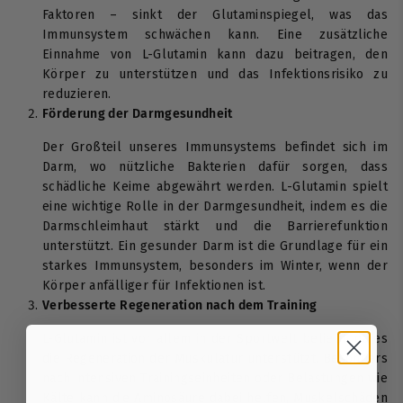
Faktoren – sinkt der Glutaminspiegel, was das
Immunsystem schwächen kann. Eine zusätzliche
Einnahme von L-Glutamin kann dazu beitragen, den
Körper zu unterstützen und das Infektionsrisiko zu
reduzieren.
Förderung der Darmgesundheit
Der Großteil unseres Immunsystems befindet sich im
Darm, wo nützliche Bakterien dafür sorgen, dass
schädliche Keime abgewährt werden. L-Glutamin spielt
eine wichtige Rolle in der Darmgesundheit, indem es die
Darmschleimhaut stärkt und die Barrierefunktion
unterstützt. Ein gesunder Darm ist die Grundlage für ein
starkes Immunsystem, besonders im Winter, wenn der
Körper anfälliger für Infektionen ist.
Verbesserte Regeneration nach dem Training
L-Glutamin ist vor allem in der Sportwelt beliebt, da es
die Regeneration der Muskulatur unterstützt. Besonders
nach intensiven Trainingseinheiten oder Belastungen wie
Kälte kann die Aminosäure dabei helfen, Muskelschäden