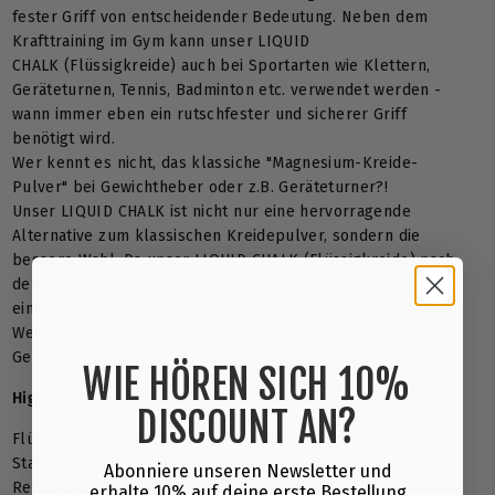
fester Griff von entscheidender Bedeutung. Neben dem
Krafttraining im Gym kann unser LIQUID
CHALK (Flüssigkreide) auch bei Sportarten wie Klettern,
Geräteturnen, Tennis, Badminton etc. verwendet werden -
wann immer eben ein rutschfester und sicherer Griff
benötigt wird.
Wer kennt es nicht, das klassiche "Magnesium-Kreide-
Pulver" bei Gewichtheber oder z.B. Geräteturner?!
Unser LIQUID CHALK ist nicht nur eine hervorragende
Alternative zum klassischen Kreidepulver, sondern die
bessere Wahl. Da unser LIQUID CHALK (Flüssigkreide) nach
dem Auftragen schnell und ohne sichtbare Rückstände
einzieht, hinterlässt man im Training oder
Wettkampf keinerlei Verschmutzung an den
Gerätschaften und an der Kleidung.
WIE HÖREN SICH 10%
Highlights:
DISCOUNT AN?
Flüssige Kreide auf Basis von Magnesiumkarbonat
Starker, fester und sicherer Halt
Abonniere unseren Newsletter und
Reduziert auch zusätzlich die Schweißbildung an den
erhalte 10% auf deine erste Bestellung