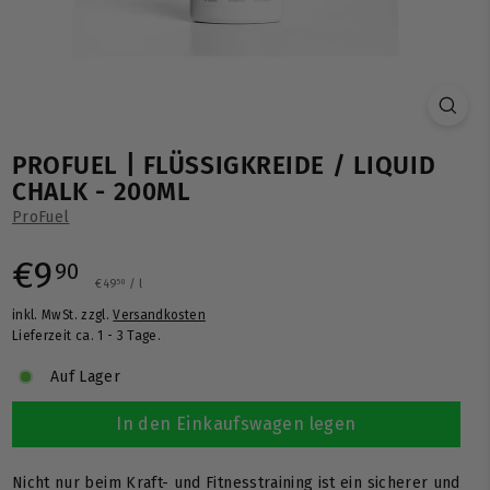
PROFUEL | FLÜSSIGKREIDE / LIQUID
CHALK - 200ML
ProFuel
Normaler
€9,90
€9
90
€49,50
€49
/
l
50
inkl. MwSt. zzgl.
Versandkosten
Preis
Lieferzeit ca. 1 - 3 Tage.
Auf Lager
In den Einkaufswagen legen
Nicht nur beim Kraft- und Fitnesstraining ist ein sicherer und