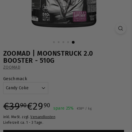
ZOOMAD | MOONSTRUCK 2.0
BOOSTER - 510G
ZOOMAD
Geschmack
Normaler
Sonderpreis
€39,90
€29,90
€39
€29
90
90
spare 25%
€58,63
€58
/
kg
63
inkl. MwSt. zzgl.
Versandkosten
Preis
Lieferzeit ca. 1 - 3 Tage.