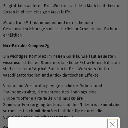
Es gibt kein anderes Pre-Workout auf dem Markt mit diesen
Dosen in einem einzigen Messlöffel.
Moonstruck® II ist in neuen und erfrischenden
Geschmacksrichtungen mit natürlichen Aromen und Farben
erhältlich.
Nox-Extrakt-Komplex 2g
Ein wichtiger Komplex im neuen Gorilla, wie laut neuesten
wissenschaftlichen Studien pflanzliche Extrakte mit Nitraten
sind die neuen "Alpha"-Zutaten in Pre-Workouts für ihre
vasodilatatorischen und antioxidantischen Effekte.
Venen und Verstopfung. Angereicherte Rüben- und
Traubenextrakte, die während des Trainings eine
unübertroffene arterielle und muskuläre
Sauerstoffversorgung bieten... und der Nutzen ist kumulativ,
verbessert sich mit dem Verlauf der Tage durch die
Supplementierung mit Moonstruck II.
Gorilla-Pump-Komplex 13 g