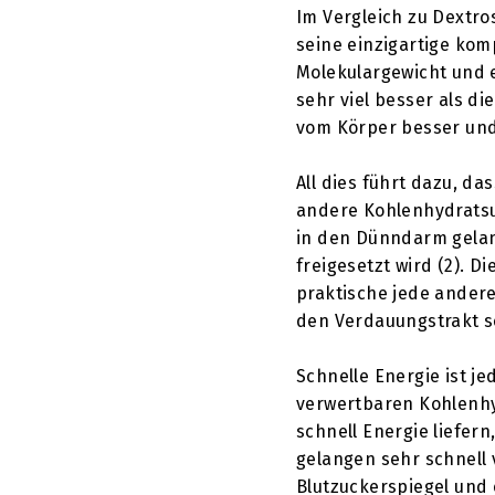
Im Vergleich zu Dextro
seine einzigartige kom
Molekulargewicht und e
sehr viel besser als d
vom Körper besser und
All dies führt dazu, da
andere Kohlenhydratsu
in den Dünndarm gelang
freigesetzt wird (2). D
praktische jede andere
den Verdauungstrakt se
Schnelle Energie ist je
verwertbaren Kohlenhy
schnell Energie liefer
gelangen sehr schnell v
Blutzuckerspiegel und 