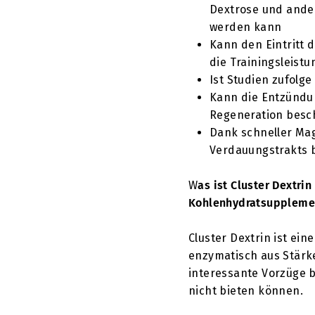
Dextrose und ande
werden kann
Kann den Eintritt 
die Trainingsleistu
Ist Studien zufolge
Kann die Entzündu
Regeneration besc
Dank schneller Ma
Verdauungstrakts 
W
as ist Cluster Dextri
Kohlenhydratsupplemen
Cluster Dextrin ist ein
enzymatisch aus Stärke
interessante Vorzüge b
nicht bieten können.