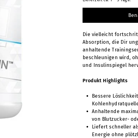
T
Ben
Die vielleicht fortschr
Absorption, die Dir un
anhaltende Trainingse
beschleunigen wird, o
und Insulinspiegel her
Produkt Highlights
Bessere Löslichkei
Kohlenhydratquell
Anhaltende maxima
von Blutzucker- od
Liefert schneller 
Energie ohne plötz