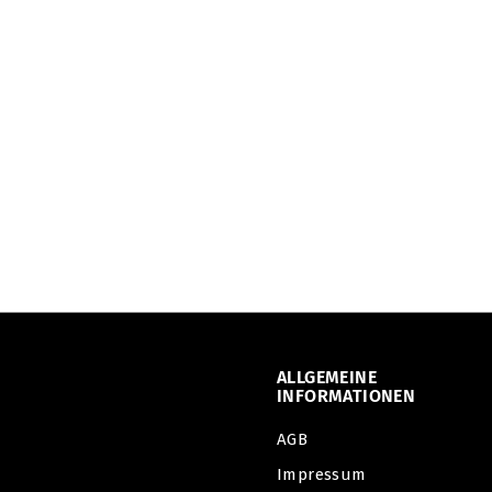
AUSVERKAUFT
Kingsbox | mit Under
Armour Play Up
Shorts 3.0
Kingsbox
€
€32
90
3
2
,
9
0
ALLGEMEINE
INFORMATIONEN
AGB
Impressum