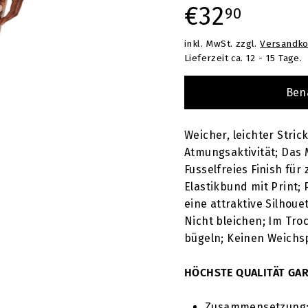
T
Normaler
€32,9
€32
90
inkl. MwSt. zzgl.
Versandko
Preis
Lieferzeit ca. 12 - 15 Tage.
Ben
Weicher, leichter Stri
Atmungsaktivität; Das 
Fusselfreies Finish für
Elastikbund mit Print
eine attraktive Silhou
Nicht bleichen; Im Tro
bügeln; Keinen Weichs
HÖCHSTE QUALITÄT GAR
Zusammensetzung: