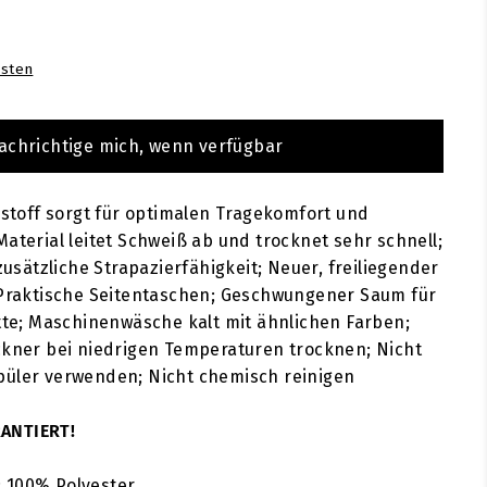
0
sten
achrichtige mich, wenn verfügbar
ckstoff sorgt für optimalen Tragekomfort und
Material leitet Schweiß ab und trocknet sehr schnell;
 zusätzliche Strapazierfähigkeit; Neuer, freiliegender
; Praktische Seitentaschen; Geschwungener Saum für
ette; Maschinenwäsche kalt mit ähnlichen Farben;
ckner bei niedrigen Temperaturen trocknen; Nicht
püler verwenden; Nicht chemisch reinigen
ANTIERT!
 100% Polyester