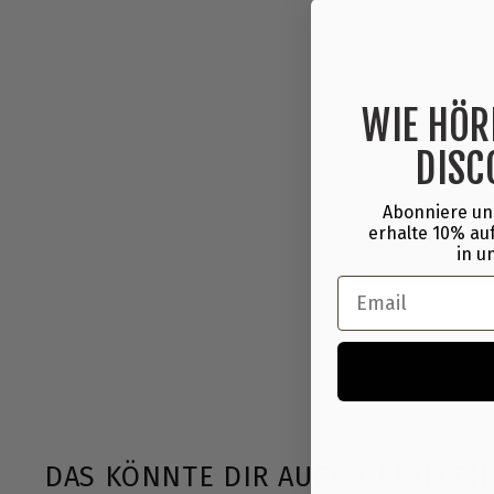
WIE HÖR
DISC
Abonniere un
erhalte 10% auf
in u
Email
DAS KÖNNTE DIR AUCH GEFALLEN