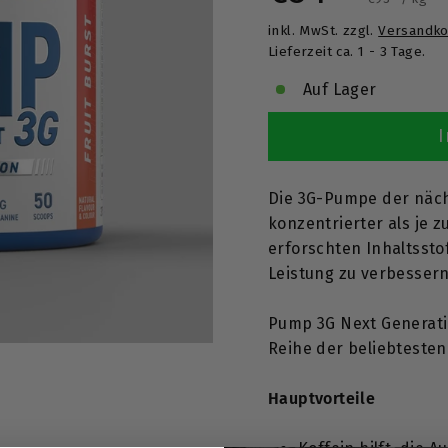
T
inkl. MwSt. zzgl.
Versandko
Preis
Lieferzeit ca. 1 - 3 Tage.
Auf Lager
I
Die 3G-Pumpe der nächs
konzentrierter als je 
erforschten Inhaltssto
Leistung zu verbessern
Pump 3G Next Generation
Reihe der beliebtesten
Hauptvorteile