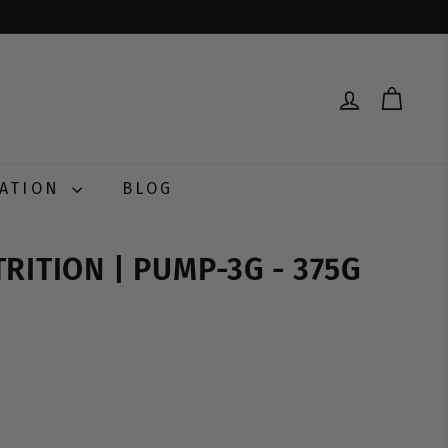
RATION
BLOG
RITION | PUMP-3G - 375G
0