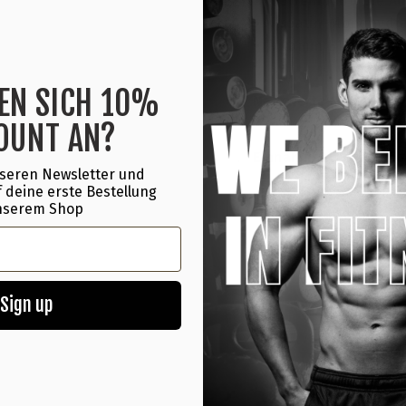
Koffein hilft, die 
Kreatin-Monohydrat
Vitamin B12 hilft, 
EN SICH 10%
Nährwerte & Inhaltss
OUNT AN?
Einnahmeempfehlung
seren Newsletter und
 deine erste Bestellung
nserem Shop
Herstellerinformatio
Sign up