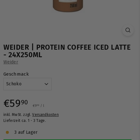
WEIDER | PROTEIN COFFEE ICED LATTE
- 24X250ML
Weider
Geschmack
Normaler
€59,90
€59
90
€9,98
€9
/
l
98
inkl. MwSt. zzgl.
Versandkosten
Preis
Lieferzeit ca. 1 - 3 Tage.
3 auf Lager