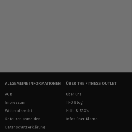
Weider | Protein
Coffee Iced Latte -
24x250ml
Weider
€
€59
90
€9,98/l
5
9
,
9
0
ALLGEMEINE INFORMATIONEN
ÜBER THE FITNESS OUTLET
AGB
Über uns
Impressum
TFO Blog
Widerrufsrecht
Hilfe & FAQ's
Retouren anmelden
Infos über Klarna
Datenschutzerklärung