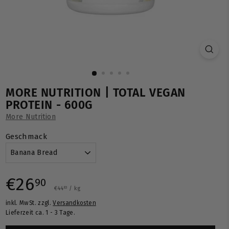
MORE NUTRITION | TOTAL VEGAN
PROTEIN - 600G
More Nutrition
Geschmack
Normaler
€26,90
€26
90
€44,83
€44
/
kg
83
inkl. MwSt. zzgl.
Versandkosten
Preis
Lieferzeit ca. 1 - 3 Tage.