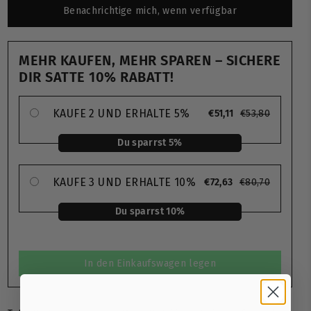
Benachrichtige mich, wenn verfügbar
MEHR KAUFEN, MEHR SPAREN – SICHERE
DIR SATTE 10% RABATT!
KAUFE 2 UND ERHALTE 5%
€51,11
€53,80
Du sparrst 5%
KAUFE 3 UND ERHALTE 10%
€72,63
€80,70
Du sparrst 10%
In den Einkaufswagen legen