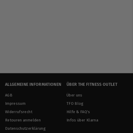
AUSVERKAUFT
More Nutrition | Total
Vegan Protein - 600g
More Nutrition
€
€26
90
€44,83/kg
2
6
,
9
0
ALLGEMEINE INFORMATIONEN
ÜBER THE FITNESS OUTLET
AGB
Über uns
Impressum
TFO Blog
Widerrufsrecht
Hilfe & FAQ's
Retouren anmelden
Infos über Klarna
Datenschutzerklärung