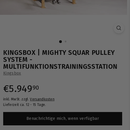
KINGSBOX | MIGHTY SQUAR PULLEY
SYSTEM -
MULTIFUNKTIONSTRAININGSSTATION
Kingsbox
Normaler
€5.949,90
€5.949
90
inkl. MwSt. zzgl.
Versandkosten
Preis
Lieferzeit ca. 12 - 15 Tage.
Benachrichtige mich, wenn verfügbar