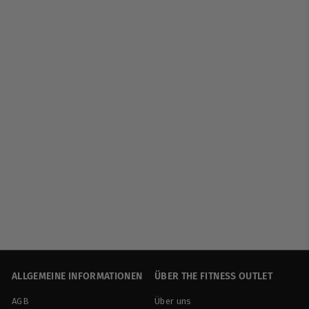
AUSVERKAUFT
Kingsbox | Mighty
Squar Pulley System -
Multifunktionstraining
sstation
Kingsbox
€
€5.949
90
5
.
9
4
ALLGEMEINE INFORMATIONEN
ÜBER THE FITNESS OUTLET
9
,
AGB
Über uns