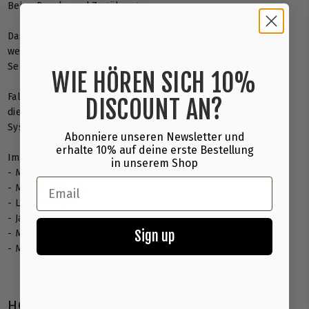
Bein-, Druck- und Zugübungen.
Das Grundgerüst dieser Maschine ist unser Mighty-Standard,
weshalb auch alle Erweiterungsmöglichkeiten aus dieser
Serie an dem Mighty SPS befestigt werden können.
WIE HÖREN SICH 10%
Falls du bereits ein Mighty CX-35 oder CX-37 besitzt, kannst
DISCOUNT AN?
dieses auch mit unserem separat erhältlichen Squat Pulley
System erweitern.
Abonniere unseren Newsletter und
erhalte 10% auf deine erste Bestellung
Im Paket enthalten
in unserem Shop
- Mighty CX-35
Email
- Mighty SPS base
- Lat destroyer
- Jammer arms
Sign up
- Mighty J-cups
- Mighty Safety Catchers
HÖCHSTE QUALITÄT GARANTIERT!