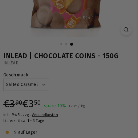
INLEAD | CHOCOLATE COINS - 150G
INLEAD
Geschmack
Normaler
Sonderpreis
€3,90
€3,50
€3
€3
90
50
spare 10%
€23,33
€23
/
kg
33
inkl. MwSt. zzgl.
Versandkosten
Preis
Lieferzeit ca. 1 - 3 Tage.
9 auf Lager