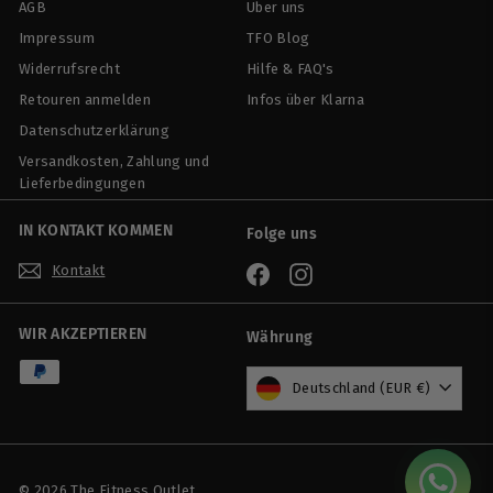
AGB
Über uns
e
P
Impressum
i
r
TFO Blog
s
e
Widerrufsrecht
Hilfe & FAQ's
i
Retouren anmelden
Infos über Klarna
s
Datenschutzerklärung
Versandkosten, Zahlung und
Lieferbedingungen
IN KONTAKT KOMMEN
Folge uns
Kontakt
Facebook
Instagram
WIR AKZEPTIEREN
Währung
Deutschland (EUR €)
© 2026 The Fitness Outlet