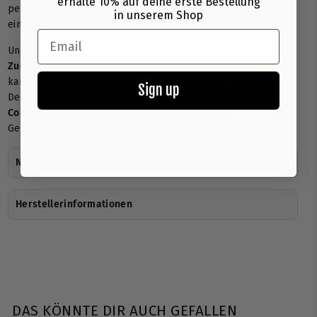
erhalte 10% auf deine erste Bestellung
perfekten Leckerei für alle Schokoladenliebhaber, die nach
in unserem Shop
einem süßen Genuss suchen.
Email
Unsere Chocolate Coins enthalten
keinen zugesetzten
Zucker
, sodass du dich bedenkenlos verwöhnen lassen
kannst. Ob als
Snack zwischendurch
oder als
Topping
für
Sign up
Desserts, Backwaren und vieles mehr - unsere
Chocolate
Coins
sind vielseitig einsetzbar und ein echtes
Geschmackserlebnis.
Nährwerte & Inhaltsstoffe
Herstellerinformationen
DAS KÖNNTE DIR AUCH GEFALLEN