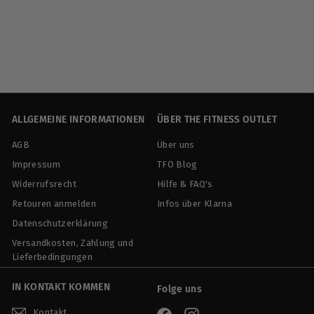
Universal Nutrition
€
€24
90
€40,16/kg
2
4
,
9
0
ALLGEMEINE INFORMATIONEN
ÜBER THE FITNESS OUTLET
AGB
Über uns
Impressum
TFO Blog
Widerrufsrecht
Hilfe & FAQ's
Retouren anmelden
Infos über Klarna
Datenschutzerklärung
Versandkosten, Zahlung und
Lieferbedingungen
IN KONTAKT KOMMEN
Folge uns
Kontakt
Facebook
Instagram