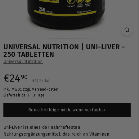
UNIVERSAL NUTRITION | UNI-LIVER -
250 TABLETTEN
Universal Nutrition
Normaler
€24,90
€24
90
€40,16
€40
/
kg
16
inkl. MwSt. zzgl.
Versandkosten
Preis
Lieferzeit ca. 1 - 3 Tage.
Benachrichtige mich, wenn verfügbar
Uni-Liver ist eines der nahrhaftesten
Nahrungsergänzungsmittel, das reich an Vitaminen,