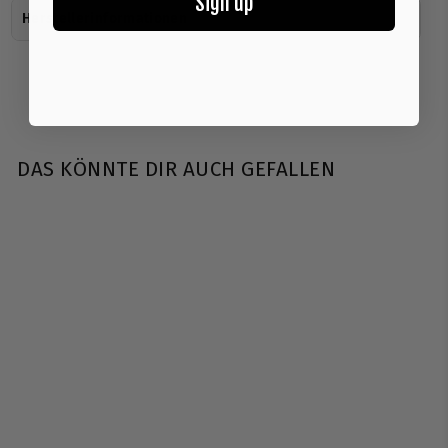
Sign up
Herstellerinformationen
DAS KÖNNTE DIR AUCH GEFALLEN
AUSVERKAUFT
Universal Nutrition |
Uni-Liver - 250
Tabletten