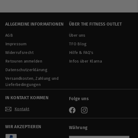
n
r
9
9
,
d
m
,
9
e
a
9
0
r
l
ALLGEMEINE INFORMATIONEN
ÜBER THE FITNESS OUTLET
0
p
e
AGB
Über uns
r
r
e
P
Impressum
TFO Blog
i
r
Widerrufsrecht
Hilfe & FAQ's
s
e
Retouren anmelden
Infos über Klarna
i
s
Datenschutzerklärung
Versandkosten, Zahlung und
Lieferbedingungen
IN KONTAKT KOMMEN
Folge uns
Kontakt
Facebook
Instagram
WIR AKZEPTIEREN
Währung