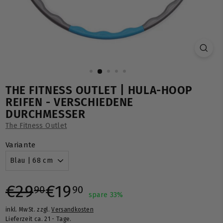
THE FITNESS OUTLET | HULA-HOOP
REIFEN - VERSCHIEDENE
DURCHMESSER
The Fitness Outlet
Variante
Normaler
Sonderpreis
€29,90
€19,90
€29
€19
90
90
spare 33%
inkl. MwSt. zzgl.
Versandkosten
Preis
Lieferzeit ca. 21 - Tage.