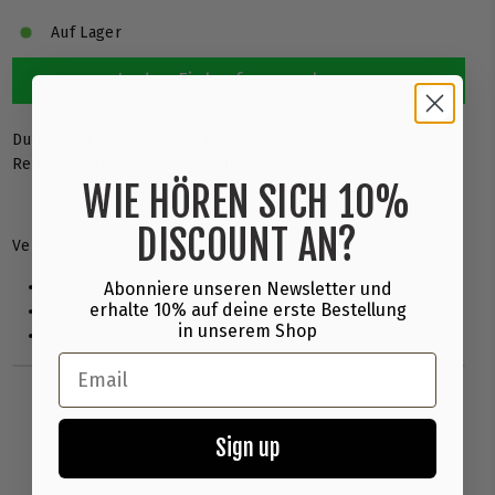
Auf Lager
In den Einkaufswagen legen
Du bist auf der Suche nach einem schönen Hula-Hopp
Reifen? Dann ist dieser genau das Richtige für dich.
WIE HÖREN SICH 10%
DISCOUNT AN?
Verfügbare Durchmesser:
68cm
Abonniere unseren Newsletter und
erhalte 10% auf deine erste Bestellung
80cm
in unserem Shop
88cm
Email
Sign up