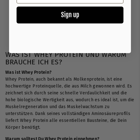
Sign up
WAS IST WHEY PROTEIN UND WARUM
BRAUCHE ICH ES?
Was ist Whey Protein?
Whey Protein, auch bekannt als Molkenprotein, ist eine
hochwertige Proteinquelle, die aus Milch gewonnen wird. Es
zeichnet sich durch seine schnelle Verdaulichkeit und die
hohe biologische Wertigkeit aus, wodurch es ideal ist, um die
Muskelregeneration und das Muskelwachstum zu
unterstützen. Dank seines vollständigen Aminosäureprofils
liefert Whey Protein alle essentiellen Bausteine, die Dein
Körper benötigt.
Warum solltest Du Whey Protein einnehmen?