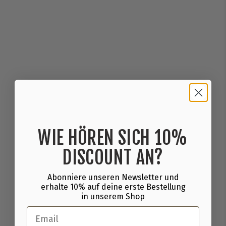
4U (Vegan Protein) -
750g
BPS-Pharma
€
€21
90
€29,20/kg
2
1
,
9
0
WIE HÖREN SICH 10%
DISCOUNT AN?
Abonniere unseren Newsletter und
erhalte 10% auf deine erste Bestellung
in unserem Shop
Email