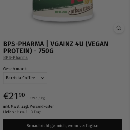
BPS-PHARMA | VGAINZ 4U (VEGAN
PROTEIN) - 750G
BPS-Pharma
Geschmack
Normaler
€21,90
€21
90
€29,20
€29
/
kg
20
inkl. MwSt. zzgl.
Versandkosten
Preis
Lieferzeit ca. 1 - 3 Tage.
Benachrichtige mich, wenn verfügbar