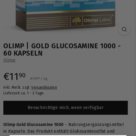
OLIMP | GOLD GLUCOSAMINE 1000 -
60 KAPSELN
Olimp
Normaler
€11,90
€11
90
€119,00
€119
/
kg
00
inkl. MwSt. zzgl.
Versandkosten
Preis
Lieferzeit ca. 1 - 3 Tage.
Benachrichtige mich, wenn verfügbar
Olimp Gold Glucosamine 1000
- Nahrungsergänzungsmittel
in Kapseln. Das Produkt enthält Glukosaminsulfat und