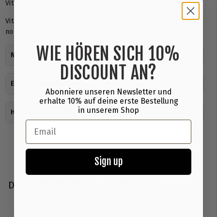
Vitamin C.
Vitamin C trägt zu einer normalen Kollagenbildung für eine
normale Funktion von Knochen und Knorpel bei.
WIE HÖREN SICH 10%
Nährwerte & Inhaltsstoffe
DISCOUNT AN?
Einnahmeempfehlung
Abonniere unseren Newsletter und
erhalte 10% auf deine erste Bestellung
in unserem Shop
Herstellerinformationen
Email
Sign up
DAS KÖNNTE DIR AUCH GEFALLEN