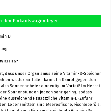
n den Einkaufswagen legen
amin D
rung
 WICHTIG?
nt, dass unser Organismus seine Vitamin-D-Speicher
rahlen wieder auffüllen kann. Im Kampf gegen den
also Sonnenanbeter eindeutig im Vorteil! Im Herbst
l der Sonnenstunden jedoch sehr gering, sodass
 eine ausreichende zusätzliche Vitamin-D-Zufuhr
en Lebensmitteln sind Meeresfische, Fischleberöle,
dukte und auch Eier ausgezeichnete Vitamin-D-