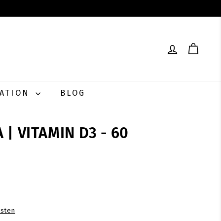
RATION
BLOG
 | VITAMIN D3 - 60
0
sten