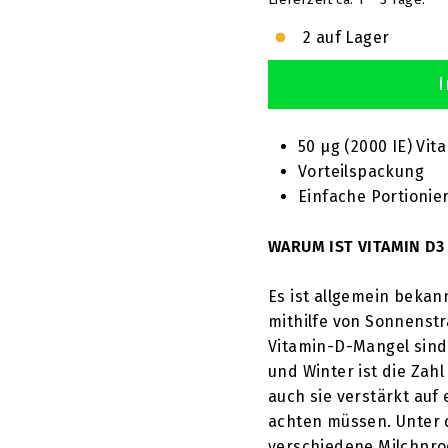
T
2 auf Lager
I
50 µg (2000 IE) Vit
Vorteilspackung
Einfache Portionie
WARUM IST VITAMIN D3
Es ist allgemein bekan
mithilfe von Sonnenst
Vitamin-D-Mangel sind 
und Winter ist die Zah
auch sie verstärkt auf
achten müssen. Unter d
verschiedene Milchpro