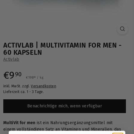
ACTIVLAB | MULTIVITAMIN FOR MEN -
60 KAPSELN
Activlab
Normaler
€9,90
€9
90
€198,00
€198
/
kg
00
inkl. MwSt. zzgl.
Versandkosten
Preis
Lieferzeit ca. 1 - 3 Tage.
Benachrichtige mich, wenn verfügbar
MultiVit for men
ist ein Nahrungsergänzungsmittel mit
einem vollständigen Satz an Vitaminen und Mineralien, das