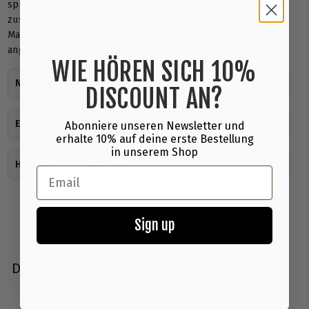
speziell für Männer entwickelt wurde. Das Produkt wurde
zusätzlich mit Lutein, Lycopin, Sojalecithin und Extrakten aus
Mateblättern, Ginsengwurzel und Ingwerrhizomen
angereichert.
WIE HÖREN SICH 10%
Nährwerte & Inhaltsstoffe
DISCOUNT AN?
Einnahmeempfehlung
Abonniere unseren Newsletter und
erhalte 10% auf deine erste Bestellung
in unserem Shop
Herstellerinformationen
Email
Sign up
DAS KÖNNTE DIR AUCH GEFALLEN