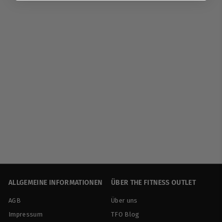
AUSVERKAUFT
Activlab | Multivitamin
for Men - 60 Kapseln
Activlab
€
€9
90
€198,00/kg
9
,
9
0
ALLGEMEINE INFORMATIONEN
ÜBER THE FITNESS OUTLET
AGB
Über uns
Impressum
TFO Blog