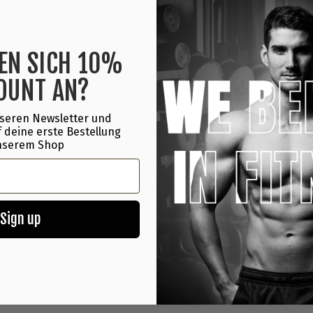
Dessert.
Nährwerte & Inhaltss
EN SICH 10%
OUNT AN?
Einnahmeempfehlung
seren Newsletter und
 deine erste Bestellung
Herstellerinformatio
nserem Shop
Sign up