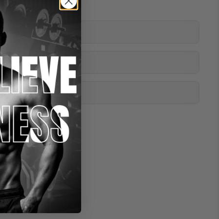
toffe
nen