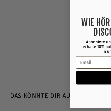
WIE HÖR
DISC
Abonniere un
erhalte 10% auf
in u
Email
DAS KÖNNTE DIR AUCH GEFALLEN