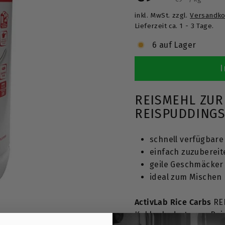
T
inkl. MwSt. zzgl.
Versandko
Preis
Lieferzeit ca. 1 - 3 Tage.
6 auf Lager
I
REISMEHL ZUR
REISPUDDINGS
schnell verfügbar
einfach zuzubereit
geile Geschmäcker
ideal zum Mischen 
ActivLab Rice Carbs
RE
Kohlenhydrate aus Reis