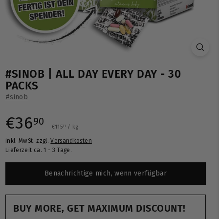
#SINOB | ALL DAY EVERY DAY - 30
PACKS
#sinob
Normaler
€36,90
€36
90
€115,31
€115
/
kg
31
inkl. MwSt. zzgl.
Versandkosten
Preis
Lieferzeit ca. 1 - 3 Tage.
Benachrichtige mich, wenn verfügbar
BUY MORE, GET MAXIMUM DISCOUNT!