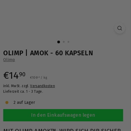
OLIMP | AMOK - 60 KAPSELN
Olimp
Normaler
€14,90
€14
90
€106,43
€106
/
kg
43
inkl. MwSt. zzgl.
Versandkosten
Preis
Lieferzeit ca. 1 - 3 Tage.
2 auf Lager
In den Einkaufswagen legen