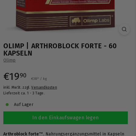
OLIMP | ARTHROBLOCK FORTE - 60
KAPSELN
Olimp
Normaler
€19,90
€19
90
€38,27
€38
/
kg
27
inkl. MwSt. zzgl.
Versandkosten
Preis
Lieferzeit ca. 1 - 3 Tage.
Auf Lager
In den Einkaufswagen legen
Arthroblock forte™
. Nahrungsergänzungsmittel in Kapseln