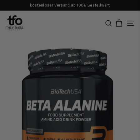
Direkt
kostenloser Versand ab 100€ Bestellwert
zum
Pause
T
Inhalt
Diashow
H
SUCHE
SEI
E
F
I
T
N
E
S
S
O
U
T
L
E
T