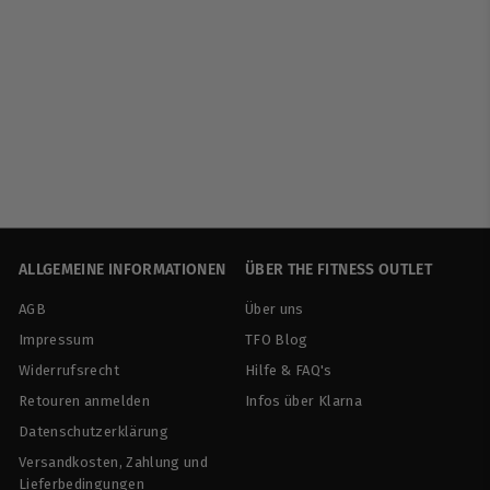
BioTech USA | Beta
Alanine - 300g
BioTech USA
€
€21
90
€273,75/kg
2
1
,
9
0
ALLGEMEINE INFORMATIONEN
ÜBER THE FITNESS OUTLET
AGB
Über uns
Impressum
TFO Blog
Widerrufsrecht
Hilfe & FAQ's
Retouren anmelden
Infos über Klarna
Datenschutzerklärung
Versandkosten, Zahlung und
Lieferbedingungen