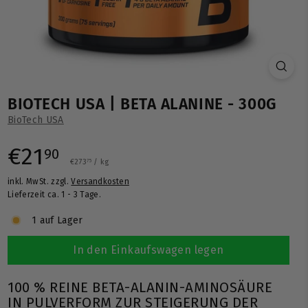
BIOTECH USA | BETA ALANINE - 300G
BioTech USA
Normaler
€21,90
€21
90
€273,75
€273
/
kg
75
inkl. MwSt. zzgl.
Versandkosten
Preis
Lieferzeit ca. 1 - 3 Tage.
1 auf Lager
In den Einkaufswagen legen
100 % REINE BETA-ALANIN-AMINOSÄURE
IN PULVERFORM ZUR STEIGERUNG DER