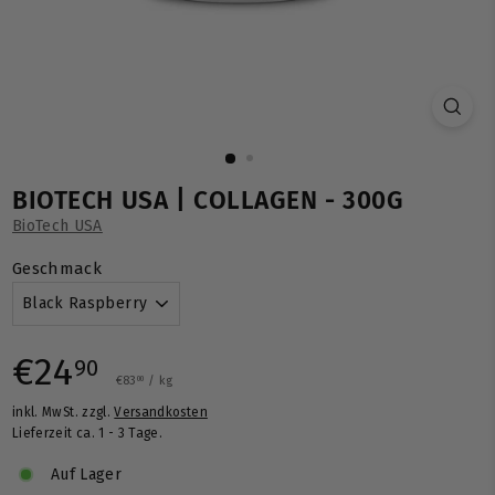
BIOTECH USA | COLLAGEN - 300G
BioTech USA
Geschmack
Normaler
€24,90
€24
90
€83,00
€83
/
kg
00
inkl. MwSt. zzgl.
Versandkosten
Preis
Lieferzeit ca. 1 - 3 Tage.
Auf Lager