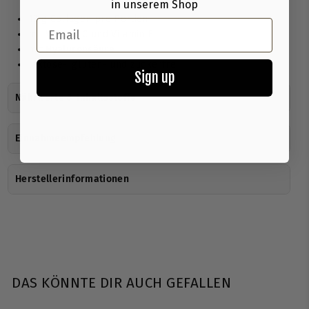
in unserem Shop
13 g Collagen pro Portion
Email
mit Vitamin C und Vitamin E
mit
Hyaluronsäure
laktose-, gluten- und zuckerfrei
Sign up
Nährwerte & Inhaltsstoffe
Einnahmeempfehlung
Herstellerinformationen
DAS KÖNNTE DIR AUCH GEFALLEN