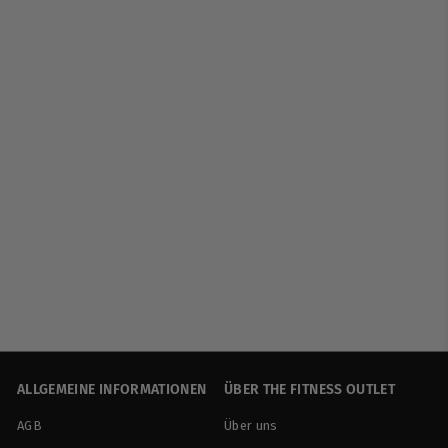
BioTech USA |
Collagen - 300g
BioTech USA
€
€24
90
€83,00/kg
2
4
,
9
0
ALLGEMEINE INFORMATIONEN
ÜBER THE FITNESS OUTLET
AGB
Über uns