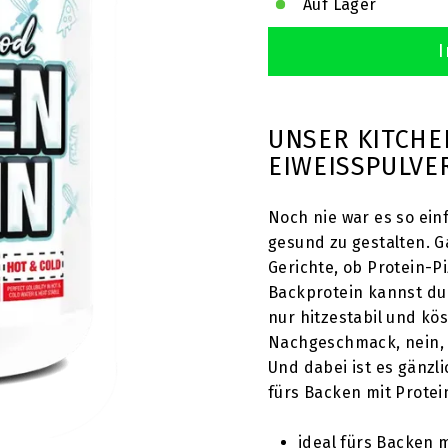
T
Auf Lager
I
UNSER KITCHE
EIWEISSPULVE
Noch nie war es so ein
gesund zu gestalten. G
Gerichte, ob Protein-P
Backprotein kannst du 
nur hitzestabil und kö
Nachgeschmack, nein, 
Und dabei ist es gänzl
fürs Backen mit Protei
ideal fürs Backen 