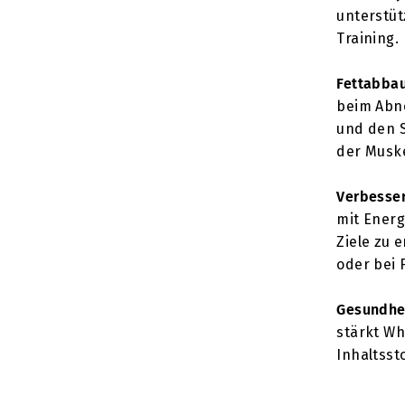
unterstüt
Training.
Fettabba
beim Abn
und den S
der Muske
Verbesser
mit Energ
Ziele zu 
oder bei F
Gesundhe
stärkt W
Inhaltsst