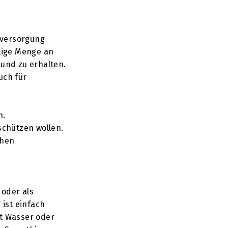
nversorgung
htige Menge an
und zu erhalten.
uch für
n.
schützen wollen.
chen
 oder als
ist einfach
it Wasser oder