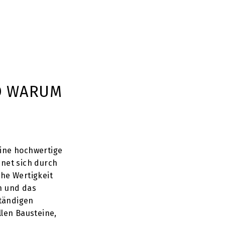
D WARUM
eine hochwertige
hnet sich durch
che Wertigkeit
n und das
ständigen
llen Bausteine,