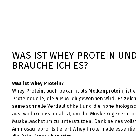
#sinob
€
€14
90
€33,11/kg
1
4
,
9
WAS IST WHEY PROTEIN UN
0
BRAUCHE ICH ES?
Was ist Whey Protein?
Whey Protein, auch bekannt als Molkenprotein, ist 
Proteinquelle, die aus Milch gewonnen wird. Es zeic
seine schnelle Verdaulichkeit und die hohe biologis
aus, wodurch es ideal ist, um die Muskelregeneratio
Muskelwachstum zu unterstützen. Dank seines voll
Aminosäureprofils liefert Whey Protein alle essentie