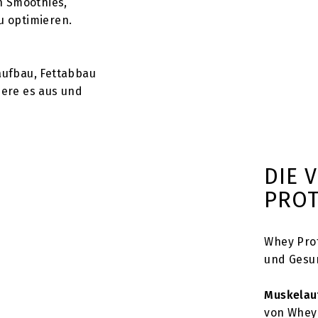
n Smoothies,
u optimieren.
laufbau, Fettabbau
ere es aus und
DIE 
PROT
Whey Prot
und Gesu
Muskelau
von Whey