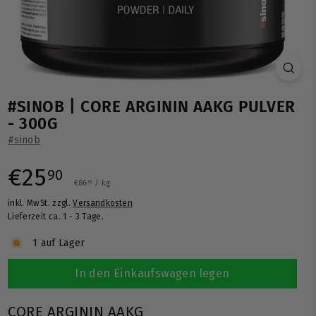
#SINOB | CORE ARGININ AAKG PULVER
- 300G
#sinob
Normaler
€25,90
€25
90
€86,33
€86
/
kg
33
inkl. MwSt. zzgl.
Versandkosten
Preis
Lieferzeit ca. 1 - 3 Tage.
1 auf Lager
In den Einkaufswagen legen
CORE ARGININ AAKG