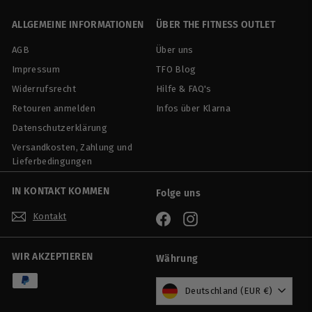
9
0
ALLGEMEINE INFORMATIONEN
ÜBER THE FITNESS OUTLET
AGB
Über uns
Impressum
TFO Blog
Widerrufsrecht
Hilfe & FAQ's
Retouren anmelden
Infos über Klarna
Datenschutzerklärung
Versandkosten, Zahlung und
Lieferbedingungen
IN KONTAKT KOMMEN
Folge uns
Kontakt
Facebook
Instagram
WIR AKZEPTIEREN
Währung
Deutschland (EUR €)