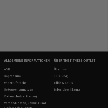
MST | Dominator Test -
90 Kapseln
MST
€
€24
90
€124,50/kg
2
4
,
9
0
ALLGEMEINE INFORMATIONEN
ÜBER THE FITNESS OUTLET
AGB
Über uns
Impressum
TFO Blog
Widerrufsrecht
Hilfe & FAQ's
Retouren anmelden
Infos über Klarna
Datenschutzerklärung
Versandkosten, Zahlung und
Lieferbedingungen