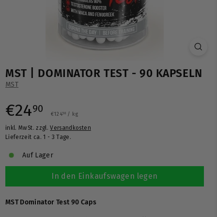
MST | DOMINATOR TEST - 90 KAPSELN
MST
Normaler
€24,90
€24
90
€124,50
€124
/
kg
50
inkl. MwSt. zzgl.
Versandkosten
Preis
Lieferzeit ca. 1 - 3 Tage.
Auf Lager
In den Einkaufswagen legen
MST Dominator Test 90 Caps