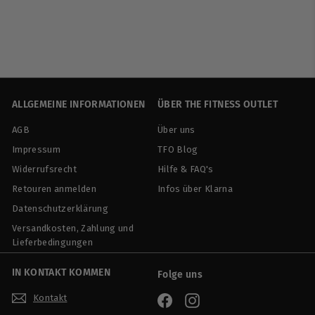
€
€34
90
€72,71/kg
3
4
,
9
0
ALLGEMEINE INFORMATIONEN
ÜBER THE FITNESS OUTLET
AGB
Über uns
Impressum
TFO Blog
Widerrufsrecht
Hilfe & FAQ's
Retouren anmelden
Infos über Klarna
Datenschutzerklärung
Versandkosten, Zahlung und
Lieferbedingungen
IN KONTAKT KOMMEN
Folge uns
Kontakt
Facebook
Instagram