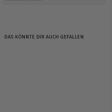
DAS KÖNNTE DIR AUCH GEFALLEN
AUSVERKAUFT
Evolite Nutrition |
Creatine Monohydrat -
300 Kapseln
Evolite Nutrition