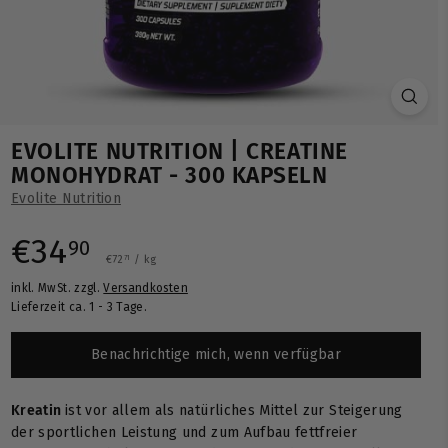
EVOLITE NUTRITION | CREATINE
MONOHYDRAT - 300 KAPSELN
Evolite Nutrition
Normaler
€34,90
€34
90
€72,71
€72
/
kg
71
inkl. MwSt. zzgl.
Versandkosten
Preis
Lieferzeit ca. 1 - 3 Tage.
Benachrichtige mich, wenn verfügbar
Kreatin
ist vor allem als natürliches Mittel zur Steigerung
der sportlichen Leistung und zum Aufbau fettfreier