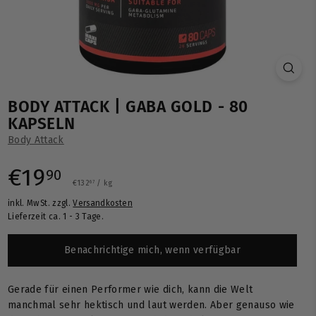
BODY ATTACK | GABA GOLD - 80
KAPSELN
Body Attack
Normaler
€19,90
€19
90
€132,67
€132
/
kg
67
inkl. MwSt. zzgl.
Versandkosten
Preis
Lieferzeit ca. 1 - 3 Tage.
Benachrichtige mich, wenn verfügbar
Gerade für einen Performer wie dich, kann die Welt
manchmal sehr hektisch und laut werden. Aber genauso wie