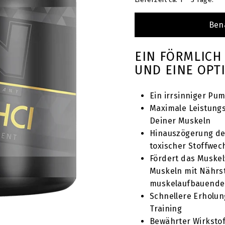
T
Ben
EIN FÖRMLICH
UND EINE OP
Ein irrsinniger Pu
Maximale Leistungs
Deiner Muskeln
Hinauszögerung de
toxischer Stoffwec
Fördert das Muske
Muskeln mit Nährst
muskelaufbauend
Schnellere Erholu
Training
Bewährter Wirkstof