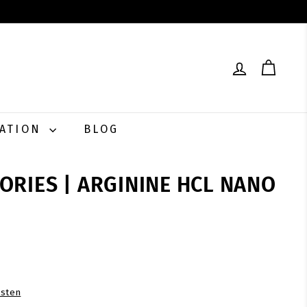
RATION
BLOG
ORIES | ARGININE HCL NANO
0
sten