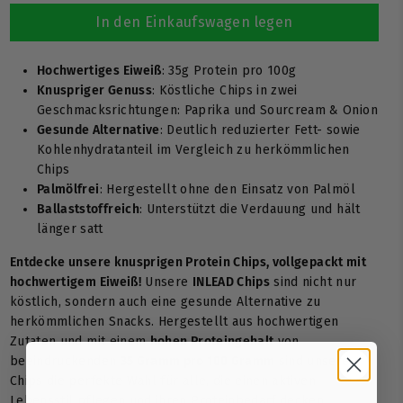
In den Einkaufswagen legen
Hochwertiges Eiweiß
: 35g Protein pro 100g
Knuspriger Genuss
: Köstliche Chips in zwei
Geschmacksrichtungen: Paprika und Sourcream & Onion
Gesunde Alternative
: Deutlich reduzierter Fett- sowie
Kohlenhydratanteil im Vergleich zu herkömmlichen
Chips
Palmölfrei
: Hergestellt ohne den Einsatz von Palmöl
Ballaststoffreich
: Unterstützt die Verdauung und hält
länger satt
Entdecke unsere knusprigen Protein Chips, vollgepackt mit
hochwertigem Eiweiß!
Unsere
INLEAD Chips
sind nicht nur
köstlich, sondern auch eine gesunde Alternative zu
herkömmlichen Snacks. Hergestellt aus hochwertigen
Zutaten und mit einem
hohen Proteingehalt
von
beeindruckenden
35 Gramm pro 100 Gramm
sind unsere
Chips die perfekte Wahl für alle, die einen aktiven
Lebensstil pflegen und ihren Proteinbedarf decken