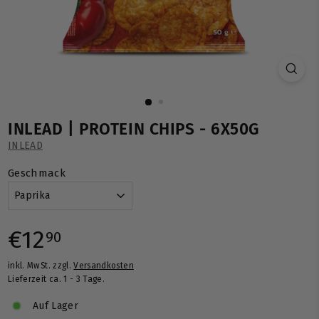
INLEAD | PROTEIN CHIPS - 6X50G
INLEAD
Geschmack
Normaler
€12,90
€12
90
inkl. MwSt. zzgl.
Versandkosten
Preis
Lieferzeit ca. 1 - 3 Tage.
Auf Lager