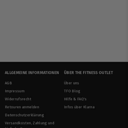
INLEAD | Protein
Chips - 6x50g
INLEAD
€
€12
90
1
2
,
9
ALLGEMEINE INFORMATIONEN
ÜBER THE FITNESS OUTLET
0
AGB
Über uns
Impressum
TFO Blog
Widerrufsrecht
Hilfe & FAQ's
Retouren anmelden
Infos über Klarna
Datenschutzerklärung
Versandkosten, Zahlung und