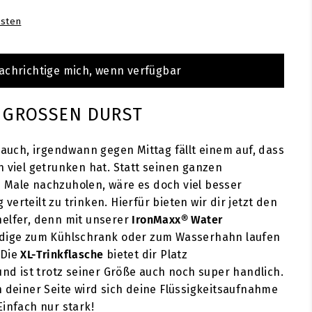
sten
achrichtige mich, wenn verfügbar
 GROSSEN DURST
t auch, irgendwann gegen Mittag fällt einem auf, dass
h viel getrunken hat. Statt seinen ganzen
 Male nachzuholen, wäre es doch viel besser
erteilt zu trinken. Hierfür bieten wir dir jetzt den
elfer, denn mit unserer
IronMaxx
® Water
ndige zum Kühlschrank oder zum Wasserhahn laufen
 Die
XL-Trinkflasche
bietet dir Platz
 und ist trotz seiner Größe auch noch super handlich.
n deiner Seite wird sich deine Flüssigkeitsaufnahme
Einfach nur stark!