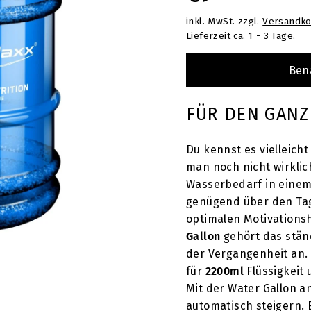
T
inkl. MwSt. zzgl.
Versandko
Preis
Lieferzeit ca. 1 - 3 Tage.
Ben
FÜR DEN GANZ
Du kennst es vielleich
man noch nicht wirklic
Wasserbedarf in einem
genügend über den Tag v
optimalen Motivationsh
Gallon
gehört das stä
der Vergangenheit an.
für
2200ml
Flüssigkeit
Mit der Water Gallon a
automatisch steigern. 