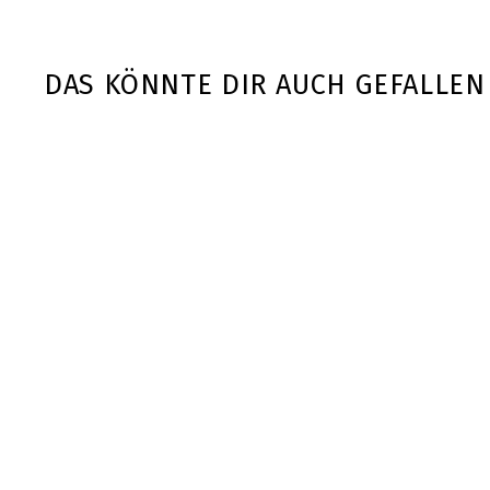
DAS KÖNNTE DIR AUCH GEFALLEN
AUSVERKAUFT
IronMaxx | Water
Gallon - 2200ml
IronMaxx
€
€9
90