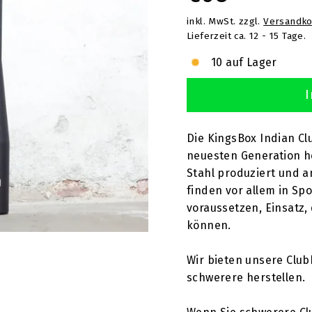
T
inkl. MwSt. zzgl.
Versandko
Preis
Lieferzeit ca. 12 - 15 Tage.
10 auf Lager
I
Die KingsBox Indian C
neuesten Generation he
Stahl produziert und a
finden vor allem in Sp
voraussetzen, Einsatz, 
können.
Wir bieten unsere Club
schwerere herstellen.