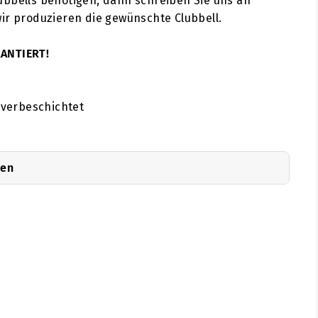
ubbells benötigen, dann schreiben Sie uns an
ir produzieren die gewünschte Clubbell.
ANTIERT!
lverbeschichtet
nen