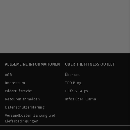
AUSVERKAUFT
Kingsbox | Iron Jerk
Blocks
Kingsbox
€
€1.317
40
1
.
3
1
ALLGEMEINE INFORMATIONEN
ÜBER THE FITNESS OUTLET
7
,
AGB
Über uns
4
Impressum
TFO Blog
0
Widerrufsrecht
Hilfe & FAQ's
Retouren anmelden
Infos über Klarna
Datenschutzerklärung
Versandkosten, Zahlung und
Lieferbedingungen