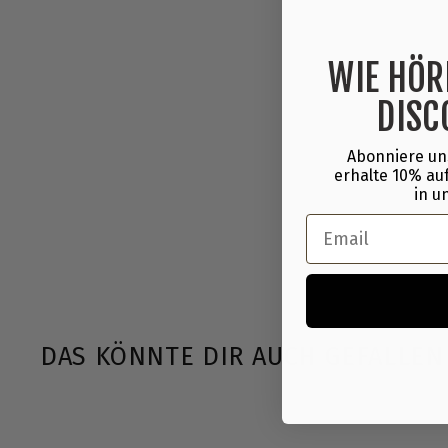
WIE HÖR
DISC
Abonniere un
erhalte 10% auf
in u
Email
DAS KÖNNTE DIR AUCH GEFALLEN