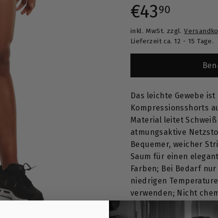
T
Normaler
€43,9
€43
90
inkl. MwSt. zzgl.
Versandko
Preis
Lieferzeit ca. 12 - 15 Tage.
Ben
Das leichte Gewebe ist
Kompressionsshorts au
Material leitet Schwei
atmungsaktive Netzsto
Bequemer, weicher Str
Saum für einen elegan
Farben; Bei Bedarf nur
niedrigen Temperature
verwenden; Nicht chem
HÖCHSTE QUALITÄT GAR