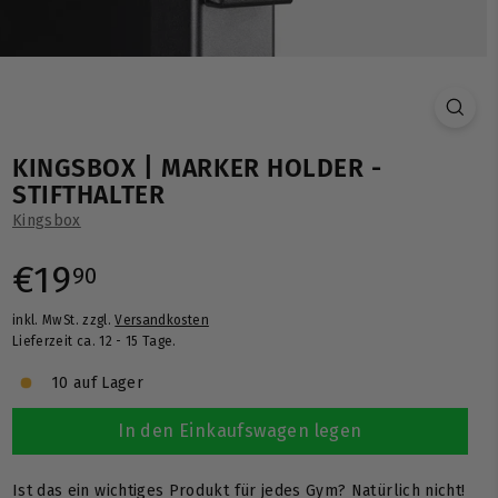
KINGSBOX | MARKER HOLDER -
STIFTHALTER
Kingsbox
Normaler
€19,90
€19
90
inkl. MwSt. zzgl.
Versandkosten
Preis
Lieferzeit ca. 12 - 15 Tage.
10 auf Lager
In den Einkaufswagen legen
Ist das ein wichtiges Produkt für jedes Gym? Natürlich nicht!