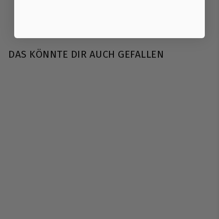
DAS KÖNNTE DIR AUCH GEFALLEN
Kingsbox | Marker
Holder - Stifthalter
Kingsbox
€
€19
90
1