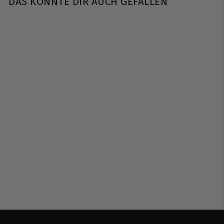
DAS KÖNNTE DIR AUCH GEFALLEN
Lotus Works |
Meditationskissen Bio-
Classic Yin-Yang 15cm,
in dunkelgrau-beige
Lotus Works
€
€46
50
4
6
,
5