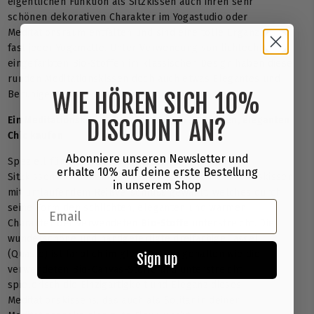
eigentlichen Funktion als Sitzkissen auch ihren sehr
schönen dekorativen Charakter im Yogastudio oder
Meditationsraum entfalten und sind eine tolle Ergänzung zu
fast jeder
Yogamatte
. Unter Verwendung von lichtecht
eingefärbten Bio-Stoffen im klassischen Design haben diese
runden Meditationskissen doch auch etwas Elegantes und
Beruhigendes.
WIE HÖREN SICH 10%
Ein Meditationskissen Bio Yin-Yang im schlichten, eleganten
DISCOUNT AN?
Chic kaufen
Abonniere unseren Newsletter und
Speziell für diese
Bio Canvas-Stoffe
haben wir als
erhalte 10% auf deine erste Bestellung
Sitzkissenvariante ein rundes, klassisches Meditationskissen
in unserem Shop
mit umlaufendem Reißverschluss gewählt, welches durch
Email
seine Form den schlichten, eleganten und warmen
Charakter der verwendeten
Bio-Stoffe
unterstreicht. Die
wunderschöne und handgefertigte dreifarbige Tassel
(Quaste) ist farblich im gleichen Ton gehalten wie die
Sign up
verwendeten Bio-Canvas-Stoffe und unterstreicht
spielerisch die Einzigartigkeit und Eleganz dieses
Meditationskissens, das auch als Solitär in deiner