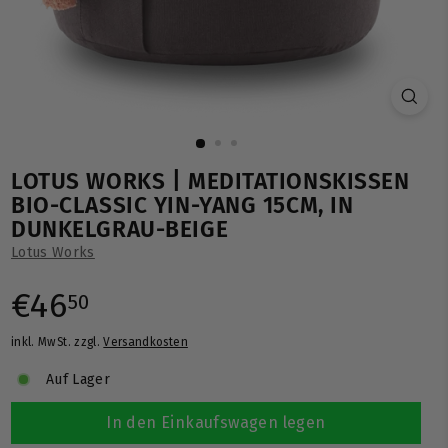
LOTUS WORKS | MEDITATIONSKISSEN
BIO-CLASSIC YIN-YANG 15CM, IN
DUNKELGRAU-BEIGE
Lotus Works
Normaler
€46,50
€46
50
inkl. MwSt. zzgl.
Versandkosten
Preis
Auf Lager
In den Einkaufswagen legen