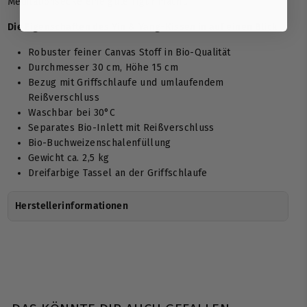
Meditationsecke eine gute Figur macht.
Die Eigenschaften des Yin & Yang-Kissen in auf einen Blick
Robuster feiner Canvas Stoff in Bio-Qualität
Durchmesser 30 cm, Höhe 15 cm
Bezug mit Griffschlaufe und umlaufendem
Reißverschluss
Waschbar bei 30°C
Separates Bio-Inlett mit Reißverschluss
Bio-Buchweizenschalenfüllung
Gewicht ca. 2,5 kg
Dreifarbige Tassel an der Griffschlaufe
Herstellerinformationen