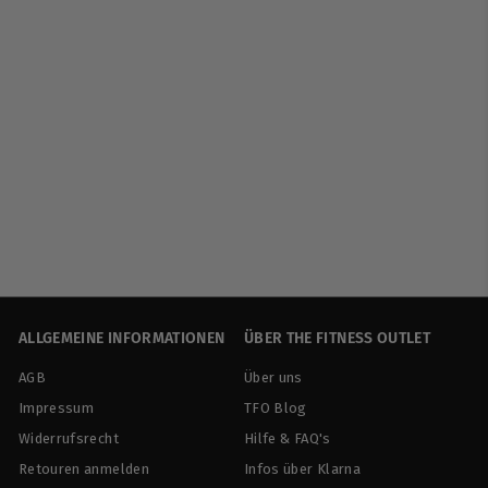
AUSVERKAUFT
BioTech USA | Mega
Omega 3 - 90 Kapseln
BioTech USA
€
€13
90
€30,89/100 g
1
3
,
9
0
ALLGEMEINE INFORMATIONEN
ÜBER THE FITNESS OUTLET
AGB
Über uns
Impressum
TFO Blog
Widerrufsrecht
Hilfe & FAQ's
Retouren anmelden
Infos über Klarna