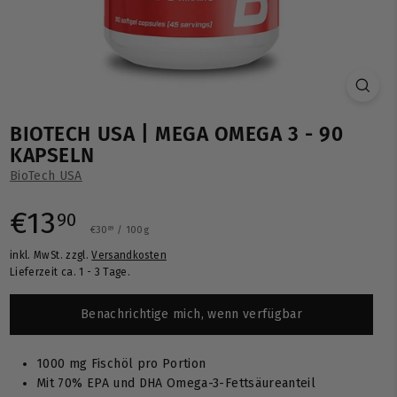
BIOTECH USA | MEGA OMEGA 3 - 90
KAPSELN
BioTech USA
Normaler
€13,90
€13
90
€30,89
€30
/
100g
89
inkl. MwSt. zzgl.
Versandkosten
Preis
Lieferzeit ca. 1 - 3 Tage.
Benachrichtige mich, wenn verfügbar
1000 mg Fischöl pro Portion
Mit 70% EPA und DHA Omega-3-Fettsäureanteil