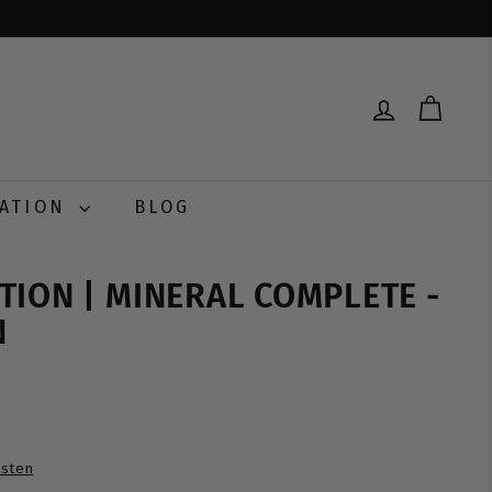
RATION
BLOG
TION | MINERAL COMPLETE -
N
0
sten