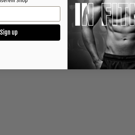
nserem Shop
normal. Überzeuge dic
Nährwerte & Inhaltss
Sign up
Einnahmeempfehlung
Herstellerinformatio