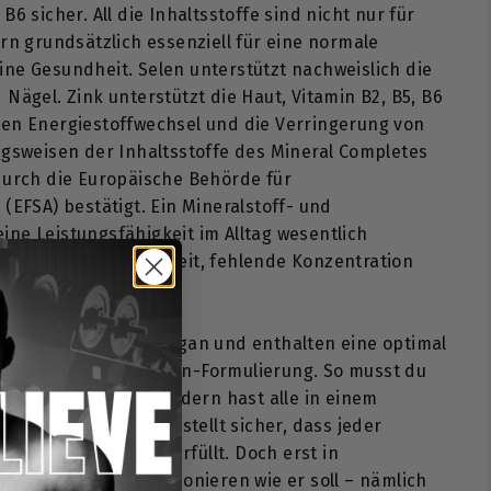
B6 sicher. All die Inhaltsstoffe sind nicht nur für
ern grundsätzlich essenziell für eine normale
ne Gesundheit. Selen unterstützt nachweislich die
Nägel. Zink unterstützt die Haut, Vitamin B2, B5, B6
den Energiestoffwechsel und die Verringerung von
ngsweisen der Inhaltsstoffe des Mineral Completes
durch die Europäische Behörde für
(EFSA) bestätigt. Ein Mineralstoff- und
ne Leistungsfähigkeit im Alltag wesentlich
Symptome sind Müdigkeit, fehlende Konzentration
apseln sind 100 % vegan und enthalten eine optimal
te Mineralien-Vitamin-Formulierung. So musst du
ff einzeln kaufen, sondern hast alle in einem
ohe Bioverfügbarkeit stellt sicher, dass jeder
viduelle Aufgabe gut erfüllt. Doch erst in
 den Körper so funktionieren wie er soll – nämlich