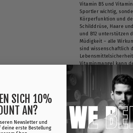
Vitamin B5 und Vitamin 
Sportler wichtig, sond
Körperfunktion und dei
Schilddrüse, Haare und 
und B12 unterstützen 
Müdigkeit – alle Wirku
sind wissenschaftlich 
Lebensmittelsicherheit 
Vitaminmangel kann dei
beeinflussen. Einige 
und Antriebslosigkeit.
Die Mineral Complete K
EN SICH 10%
aufeinander abgestimm
OUNT AN?
nicht jeden Mineralsto
Präparat vereint. Die h
seren Newsletter und
Mineralstoff seine indi
 deine erste Bestellung
Kombination lassen sie