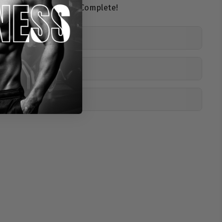
h selbst vom Mineral Complete!
toffe
nen