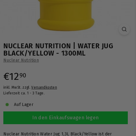
NUCLEAR NUTRITION | WATER JUG
BLACK/YELLOW - 1300ML
Nuclear Nutrition
Normaler
€12,90
€12
90
inkl. MwSt. zzgl.
Versandkosten
Preis
Lieferzeit ca. 1 - 3 Tage.
Auf Lager
In den Einkaufswagen legen
Nuclear Nutrition Water Jug 1,3L Black/Yellow ist der