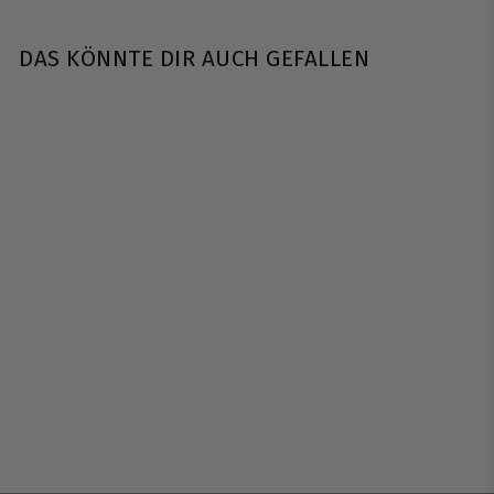
DAS KÖNNTE DIR AUCH GEFALLEN
Nuclear Nutrition |
Water Jug
Black/Yellow - 1300ml
Nuclear Nutrition
€
€12
90
1
2
,