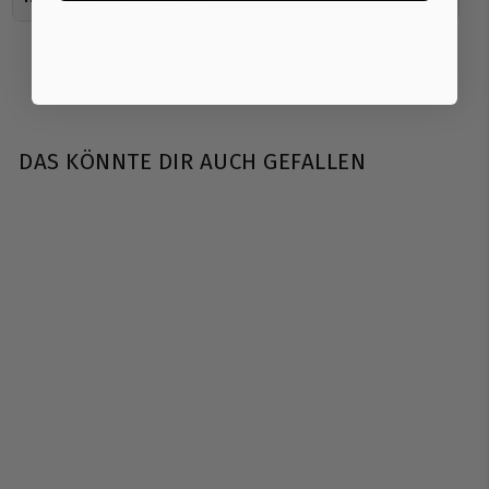
DAS KÖNNTE DIR AUCH GEFALLEN
Kingsbox | Outdoor
Mighty Dip Bar
Kingsbox
€
€138
90