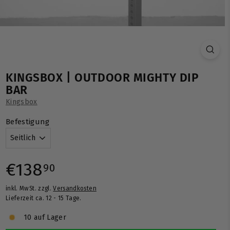
KINGSBOX | OUTDOOR MIGHTY DIP
BAR
Kingsbox
Befestigung
Normaler
€138,90
€138
90
inkl. MwSt. zzgl.
Versandkosten
Preis
Lieferzeit ca. 12 - 15 Tage.
10 auf Lager