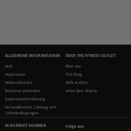
Schulterstandplatte -
Hartschaum in rot
Bodynova
€
€12
90
1
2
,
9
ALLGEMEINE INFORMATIONEN
ÜBER THE FITNESS OUTLET
0
AGB
Über uns
Impressum
TFO Blog
Widerrufsrecht
Hilfe & FAQ's
Retouren anmelden
Infos über Klarna
Datenschutzerklärung
Versandkosten, Zahlung und
Lieferbedingungen
IN KONTAKT KOMMEN
Folge uns