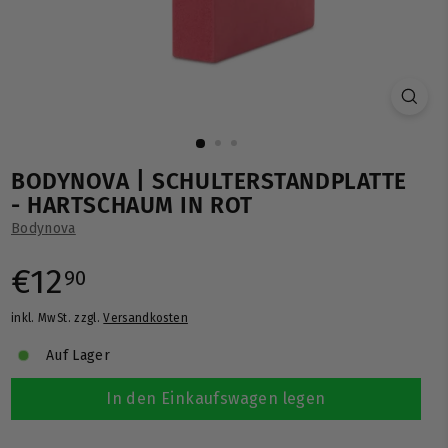
BODYNOVA | SCHULTERSTANDPLATTE
- HARTSCHAUM IN ROT
Bodynova
Normaler
€12,90
€12
90
inkl. MwSt. zzgl.
Versandkosten
Preis
Auf Lager
In den Einkaufswagen legen