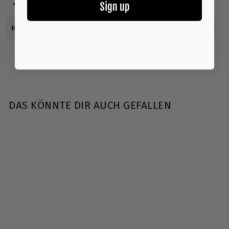
Paketinhalt: 1 Yoga Block
Sign up
Herstellerinformationen
DAS KÖNNTE DIR AUCH GEFALLEN
Bodynova |