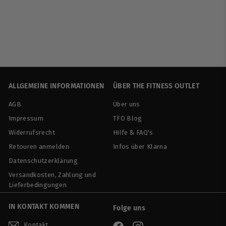
Stacker2 Europe
€
€32
90
€109,67/kg
3
2
,
9
0
ALLGEMEINE INFORMATIONEN
ÜBER THE FITNESS OUTLET
AGB
Über uns
Impressum
TFO Blog
Widerrufsrecht
Hilfe & FAQ's
Retouren anmelden
Infos über Klarna
Datenschutzerklärung
Versandkosten, Zahlung und
Lieferbedingungen
IN KONTAKT KOMMEN
Folge uns
Kontakt
Facebook
Instagram