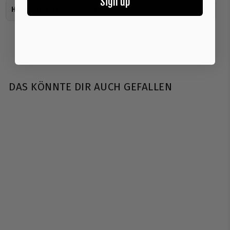
Sign up
Herstellerinformationen
DAS KÖNNTE DIR AUCH GEFALLEN
AUSVERKAUFT
Stacker2 | Europe
Testo 4HD - 120
Kapseln