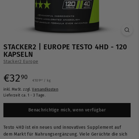
STACKER2 | EUROPE TESTO 4HD - 120
KAPSELN
Stacker2 Europe
Normaler
€32,90
€32
90
€109,67
€109
/
kg
67
inkl. MwSt. zzgl.
Versandkosten
Preis
Lieferzeit ca. 1 - 3 Tage.
Benachrichtige mich, wenn verfügbar
Testo 4HD ist ein neues und innovatives Supplement auf
dem Markt für Nahrungsergänzung. Viele Gerüchte die sich