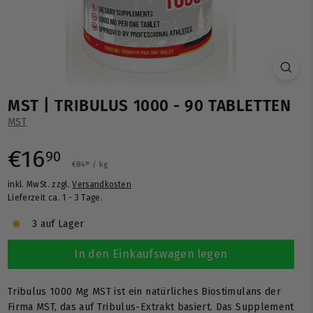
MST | TRIBULUS 1000 - 90 TABLETTEN
MST
Normaler
€16,90
€16
90
€84,50
€84
/
kg
50
inkl. MwSt. zzgl.
Versandkosten
Preis
Lieferzeit ca. 1 - 3 Tage.
3 auf Lager
In den Einkaufswagen legen
Tribulus 1000 Mg MST ist ein natürliches Biostimulans der
Firma MST, das auf Tribulus-Extrakt basiert. Das Supplement