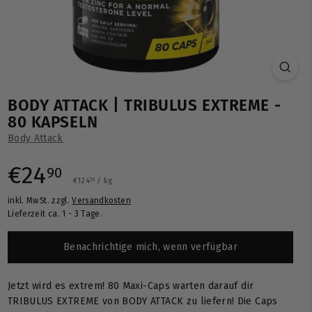
BODY ATTACK | TRIBULUS EXTREME -
80 KAPSELN
Body Attack
Normaler
€24,90
€24
90
€124,50
€124
/
kg
50
inkl. MwSt. zzgl.
Versandkosten
Preis
Lieferzeit ca. 1 - 3 Tage.
Benachrichtige mich, wenn verfügbar
Jetzt wird es extrem! 80 Maxi-Caps warten darauf dir
TRIBULUS EXTREME von BODY ATTACK zu liefern! Die Caps