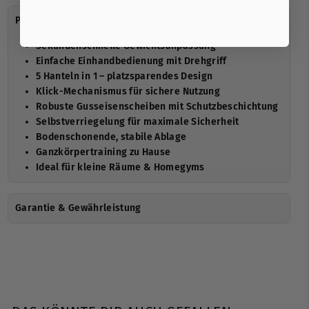
Produktdetails
Sekundenschnelle Gewichtsanpassung
Einfache Einhandbedienung mit Drehgriff
5 Hanteln in 1 – platzsparendes Design
Klick-Mechanismus für sichere Nutzung
Robuste Gusseisenscheiben mit Schutzbeschichtung
Selbstverriegelung für maximale Sicherheit
Bodenschonende, stabile Ablage
Ganzkörpertraining zu Hause
Ideal für kleine Räume & Homegyms
Garantie & Gewährleistung