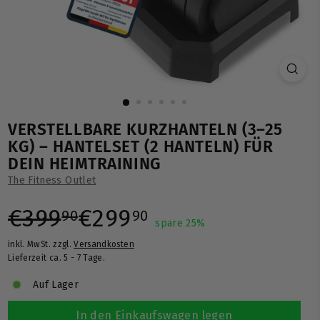
VERSTELLBARE KURZHANTELN (3–25
KG) – HANTELSET (2 HANTELN) FÜR
DEIN HEIMTRAINING
The Fitness Outlet
Normaler
Sonderpreis
€399,90
€299,90
€399
€299
90
90
spare 25%
inkl. MwSt. zzgl.
Versandkosten
Preis
Lieferzeit ca. 5 - 7 Tage.
Auf Lager
In den Einkaufswagen legen