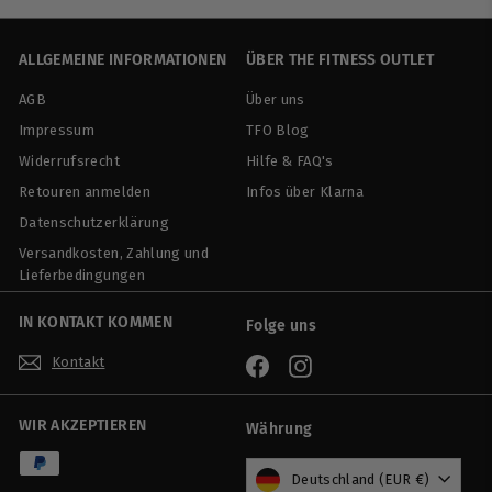
e
a
,
9
r
l
0
9
p
e
ALLGEMEINE INFORMATIONEN
ÜBER THE FITNESS OUTLET
0
r
r
AGB
Über uns
e
P
i
r
Impressum
TFO Blog
s
e
Widerrufsrecht
Hilfe & FAQ's
i
Retouren anmelden
Infos über Klarna
s
Datenschutzerklärung
Versandkosten, Zahlung und
Lieferbedingungen
IN KONTAKT KOMMEN
Folge uns
Kontakt
Facebook
Instagram
WIR AKZEPTIEREN
Währung
Deutschland (EUR €)