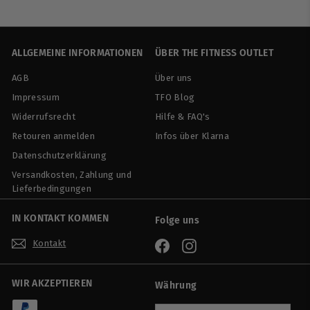
9
d
m
9
,
e
a
,
9
r
l
0
9
p
e
ALLGEMEINE INFORMATIONEN
ÜBER THE FITNESS OUTLET
0
r
r
AGB
Über uns
e
P
i
r
Impressum
TFO Blog
s
e
Widerrufsrecht
Hilfe & FAQ's
i
Retouren anmelden
Infos über Klarna
s
Datenschutzerklärung
Versandkosten, Zahlung und
Lieferbedingungen
IN KONTAKT KOMMEN
Folge uns
Kontakt
Facebook
Instagram
WIR AKZEPTIEREN
Währung