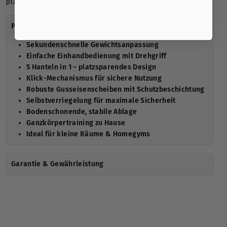
platziert werden.
Produktdetails
Sekundenschnelle Gewichtsanpassung
Einfache Einhandbedienung mit Drehgriff
5 Hanteln in 1 – platzsparendes Design
Klick-Mechanismus für sichere Nutzung
Robuste Gusseisenscheiben mit Schutzbeschichtung
Selbstverriegelung für maximale Sicherheit
Bodenschonende, stabile Ablage
Ganzkörpertraining zu Hause
Ideal für kleine Räume & Homegyms
Garantie & Gewährleistung