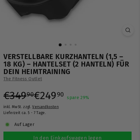
VERSTELLBARE KURZHANTELN (1,5 –
18 KG) – HANTELSET (2 HANTELN) FÜR
DEIN HEIMTRAINING
The Fitness Outlet
Normaler
Sonderpreis
€349,90
€249,90
€349
€249
90
90
spare 29%
inkl. MwSt. zzgl.
Versandkosten
Preis
Lieferzeit ca. 5 - 7 Tage.
Auf Lager
In den Einkaufswagen legen